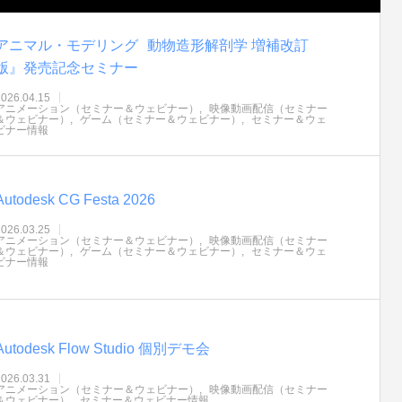
アニマル・モデリング 動物造形解剖学 増補改訂
版』発売記念セミナー
2026.04.15
アニメーション（セミナー＆ウェビナー）
映像動画配信（セミナー
＆ウェビナー）
ゲーム（セミナー＆ウェビナー）
セミナー＆ウェ
ビナー情報
ot Webを用いた服飾CADデータの簡
アパレル製品向け3Dモデリング
用！ – アパレル業界DXセミナー
『CLO』活用によるメリット – 
Autodesk CG Festa 2026
「3Dで実現できる未来」
界DXセミナーPart1「3Dで実現
0
2022.02.24
2026.03.25
来」
アニメーション（セミナー＆ウェビナー）
映像動画配信（セミナー
＆ウェビナー）
ゲーム（セミナー＆ウェビナー）
セミナー＆ウェ
ビナー情報
Autodesk Flow Studio 個別デモ会
2026.03.31
アニメーション（セミナー＆ウェビナー）
映像動画配信（セミナー
＆ウェビナー）
セミナー＆ウェビナー情報