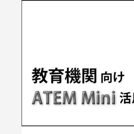
補改訂版』発売記念セミナー
ート講演会 〜就職をめざすあなたに届け
督ふたりが語る、誕生秘話とネコ表現のこ
ニメ『星
ジオコロ
る、”エフェクト表現”最前線～
だわり【インタビュー】
た企画と
た、“デ
2026.04.15
2026.01.26
2020.06.18
2026.03.2
2026.01.2
2018.08.1
ェ門）
アニマル・モデリング 動物造形解剖学 増
【イベントレポート】『機動戦士ガンダム
[外部事例]「泣きたい私は猫をかぶる」監
Autodes
【イベン
[外部事
補改訂版』発売記念セミナー
閃光のハサウェイ キルケーの魔女』 重厚
督ふたりが語る、誕生秘話とネコ表現のこ
ー30年
ジオコロ
な映像表現を支えた3DCG制作の舞台裏 –
だわり【インタビュー】
Autode
た、“デ
2026.04.15
2026.07.14
2020.06.18
2026.03.2
2026.07.1
2018.08.1
Autodesk CG Festa 2026
バーコネ