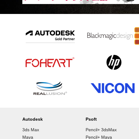
Autodesk
Psoft
3ds Max
Pencil+ 3dsMax
Maya
Pencil+ Maya