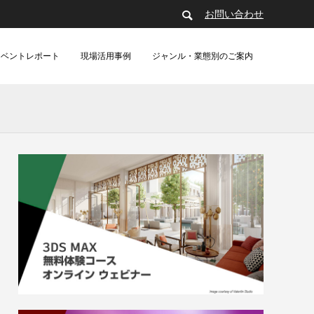
お問い合わせ
イベントレポート
現場活用事例
ジャンル・業態別のご案内
制作・動画配信（現場事例）
建築
製造（レポート）
アパレル（レポート）
製造
er』導入
ガールズ＆
群集シミュレーション徹底比較ウェビナー
あにつく2025レポート | TVアニメ
[外部事例]3DCGアニメーション制作用ス