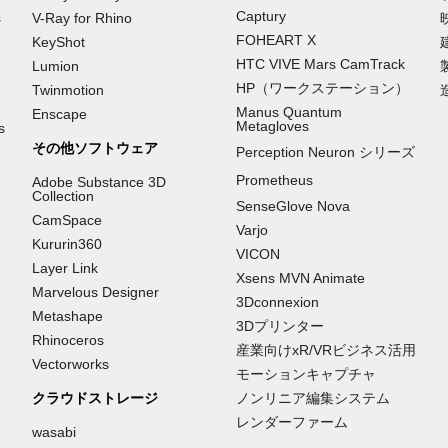
Captury
s
V-Ray for Rhino
FOHEART X
KeyShot
HTC VIVE Mars CamTrack
Lumion
HP（ワークステーション）
Twinmotion
Manus Quantum
Enscape
Metagloves
s
その他ソフトウェア
Perception Neuron シリーズ
Prometheus
Adobe Substance 3D
Collection
SenseGlove Nova
CamSpace
Varjo
Kururin360
VICON
Layer Link
Xsens MVN Animate
Marvelous Designer
3Dconnexion
Metashape
3Dプリンター
Rhinoceros
産業向けxR/VRビジネス活用
Vectorworks
モーションキャプチャ
クラウドストレージ
ノンリニア編集システム
レンダーファーム
wasabi