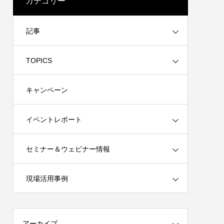
カテゴリー
ス オンラ
記事
TOPICS
キャンペーン
イベントレポート
セミナー＆ウェビナー情報
 オンライ
品集』発売
【動画配信】3ds Max 体験コース オンラ
Session01. Fusionを利用したデザイン教
立体造形と
インウェビナー
育事例紹介 – Fusion × ふゅ〜じょん 2025
現場活用事例
質疑応答
セミナーレポート
2020.01.31
2025.06.23
アーカイブ