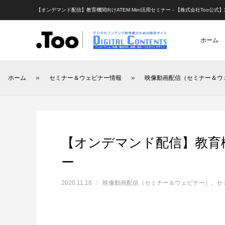
【オンデマンド配信】教育機関向けATEM Mini活用セミナー - 【株式会社Too公式
ホーム
»
»
ホーム
セミナー＆ウェビナー情報
映像動画配信（セミナー＆ウ
アニメーション（レポート）
アニメーション制作
アニメーション制作（現場
映像動画配信（レポート
映像制作・
【オンデマンド配信】教育機関
ー
2020.11.18
映像動画配信（セミナー＆ウェビナー）
セ
アニマル・モデリング 動物造形解剖学 増
あにつく2025レポート | オレンジ リクル
[外部事例]「泣きたい私は猫をかぶる」監
Autodes
あにつく
[外部事