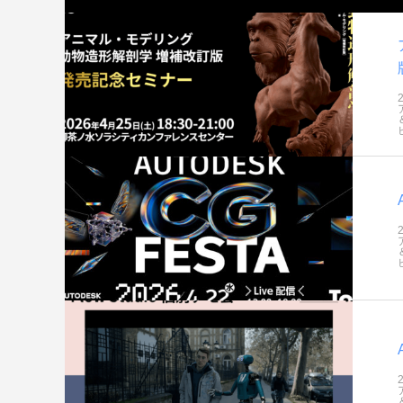
アニメーションによるリッチコンテンツで
KeySh
差別化を！ Character Creator/Mayaとの連
単EC活
携 – アパレル業界DXセミナーPart3「3Dで
Part2
2022.03.20
2022.03.2
実現できる未来」