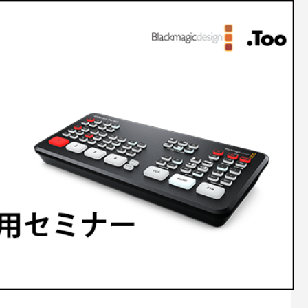
の子どもとはじまりの樹』に込め
リド初となる長編制作で見えてき
への挑戦『パチスロ東京喰種』か
パンツァー 劇場版」の挑戦 3D
世界観のつくり方（株式会社武右
ジタル作画”の課題と未来
ルック開発講座（サブリメイショ
野啓一郎インタビュー［前編］
5
1
7
2026.03.31
2026.01.21
2016.03.09
k CG Festa 2026
トレポート】サイバーコネクトツ
例]「ペンギン・ハイウェイ」スタ
Autodesk Flow Studio 個別デモ会
【イベントレポート】映像制作の
[外部事例]CGで戦車を描く！「
の歩みと新たな挑戦について –
リド初となる長編制作で見えてき
える、3DCGと生成AIの連携 – Aut
パンツァー 劇場版」の挑戦 3D
sk CG Festa 2026（株式会社サイ
ジタル作画”の課題と未来
CG Festa 2026（株式会社VONS
野啓一郎インタビュー［前編］
5
3
7
2026.03.31
2026.06.22
2016.03.09
クトツー）