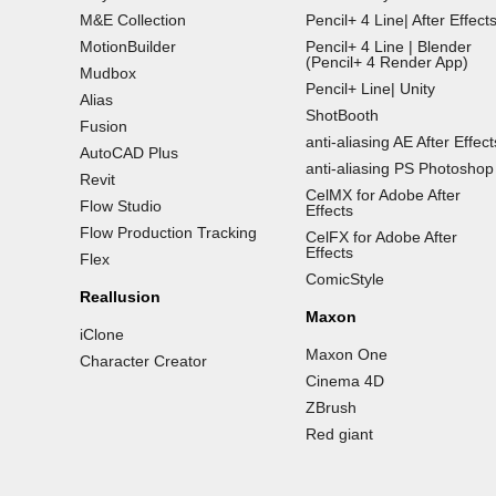
M&E Collection
Pencil+ 4 Line| After Effect
MotionBuilder
Pencil+ 4 Line | Blender
(Pencil+ 4 Render App)
Mudbox
Pencil+ Line| Unity
Alias
ShotBooth
Fusion
anti-aliasing AE After Effect
AutoCAD Plus
anti-aliasing PS Photoshop
Revit
CelMX for Adobe After
Flow Studio
Effects
Flow Production Tracking
CelFX for Adobe After
Effects
Flex
ComicStyle
Reallusion
Maxon
iClone
Maxon One
Character Creator
Cinema 4D
ZBrush
Red giant