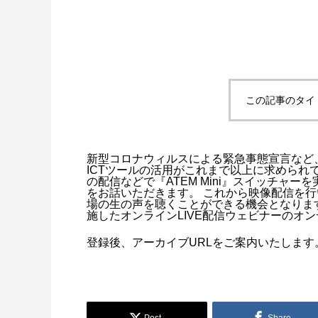
この記事のタイ
アニマル・モデリング 動物造形解剖学 増
東京ゲームショウ 2025 出展レポート
Autodes
『ARMOR
補改訂版』発売記念セミナー
RUBIC
制作ワー
2026.04.15
2025.10.20
2026.03.2
2024.04.2
新型コロナウィルスによる緊急事態宣言など
ICTツールの活用がこれまで以上に求められ
の配信などで『ATEM Mini』スイッチャ
をお話いただきます。 これから映像配信を行
場の生の声を聴くことができる機会となりますの
施したオンラインLIVE配信ウェビナーのオ
登録後、アーカイブURLをご案内いたします