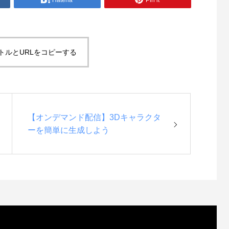
Hatena
Pin it
 Epic Games Japanが語る
【動画配信】3ds Max 体験コー
otion 2021とAEC分野向けソリュー
インウェビナー
ご紹介
2
2020.01.31
トルとURLをコピーする
【オンデマンド配信】3Dキャラクタ
ーを簡単に生成しよう
3ds Maxによるデザインビジュア
URY Entei Ryu造形作品集』発売
【動画配信】Maya 体験コース
『MERCURY Entei Ryu造形作
プロダクトデザインの3Dモデルデ
ナーレポート 第二部：Entei先生
ンウェビナー
記念セミナーレポート 第三部：
効活用しませんか？
品添削指導
他ジャンルのコラボレーション・
0
0
2021.04.21
2026.01.20