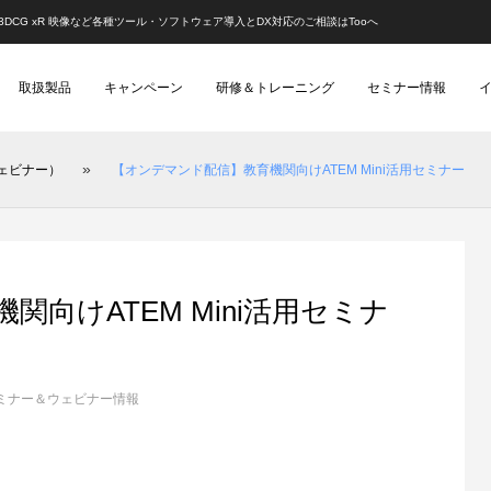
】3DCG xR 映像など各種ツール・ソフトウェア導入とDX対応のご相談はTooへ
取扱製品
キャンペーン
研修＆トレーニング
セミナー情報
»
ェビナー）
【オンデマンド配信】教育機関向けATEM Mini活用セミナー
事例）
）
動画配信
ゲーム（レポート）
ゲーム制作・開発
建築（レポート）
映像
向けATEM Mini活用セミナ
ミナー＆ウェビナー情報
k CG Festa 2026
2025レポート | オリジナル短編ア
例]「ペンギン・ハイウェイ」スタ
Autodesk Flow Studio 個別デモ会
あにつく2025レポート | 『Blend
[外部事例]CGで戦車を描く！「