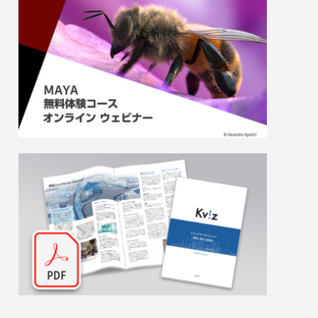
ら紐解く
監督・柳
『LAZARUS ラザロ』制作事例：Blender
トレージをDell EMC lsilonで全面刷新 性
ン）
で挑んだCGワークと画面作りの舞台裏
能・容量不足の解消と運用効率化に成功
2025.06.17
2026.01.20
2019.11.07
（MAPPA）
現場で考
ガールズ＆
群集シミュレーション徹底比較ウェビナー
【イベントレポート】オートデスク製品最
[外部事例]フラッグの新オフィス、映像コ
odesk
監督・柳
新情報と未来の制作環境 – Autodesk CG
ンテンツ制作専用の10GbEネットワークを
）
Festa 2026（オートデスク株式会社）
「M4300-96X」で構築 映像制作現場の
2025.06.17
2026.06.22
2019.10.07
「スピード感」を支えるネットギアの10ギ
ガスイッチ