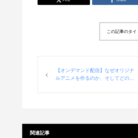
Post
Share
建築ビジュアライゼーションMeetUp第8弾
Kviz特別セミナー「Studio Tim Fuが語る、
【動画配信】
AIと建築デザインの未来」
Twinm
ションの
2025.06.10
2025.12.18
2021.05.1
この記事のタイ
【オンデマンド配信】なぜオリジナ
ルアニメを作るのか、そしてどのよ
うに作るのか
Autodesk Fusion × Rhinoによる次世代デ
『MERCURY Entei Ryu造形作品集』発売
【動画】
『MERC
ザインワークフロー
記念セミナーレポート 第一部：造形思想に
ライズ-
記念セミ
基づく作品制作の舞台裏
ータを有
による作
2026.03.12
2026.01.20
2021.04.3
2026.01.2
関連記事