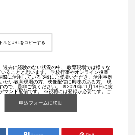
トルとURLをコピーする
k CG Festa 2026
ED CORE VI FIRES OF
群集シミュレーション徹底比較ウ
『プロジェクト暁』メイキングセミ
ON』メイキングセミナー – ゲーム
ゲーム制作ワークフローセミナー
クフローセミナー第7弾
5
4
2025.06.17
2024.01.18
、過去に経験のない状況の中、 教育現場では様々な
ていることと思います。 学校行事やオンライン授業
ーを実際に活用している 3校にご登壇いただき、活用事例
いたい教育現場の方、映像配信に興味のある方、 現
で、是非ご覧ください。 ※2020年11月18日に実
ンデマンド配信です。 ※視聴には登録が必要です。ご
。
申込フォームに移動