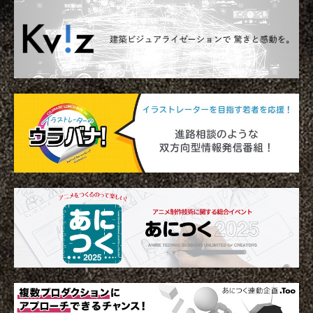
アニメーションによるリッチコンテンツで
KeyShot Webを
差別化を！ Character Creator/Mayaとの連
単EC活用！ – ア
携 – アパレル業界DXセミナーPart3「3Dで
Part2「3Dで実現
2022.03.20
2022.03.20
実現できる未来」