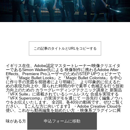
補改訂版』発売記念セミナー
ート講演会 〜就職をめざすあなたに届け
督ふたりが語る、誕生秘話とネコ表現のこ
ニメ『星の子どもと
ジオコロリド初とな
る、”エフェクト表現”最前線～
だわり【インタビュー】
た企画と世界観のつ
た、“デジタル作画”
2026.04.15
2026.01.26
2020.06.18
2026.03.25
2026.01.21
2018.08.17
ェ門）
この記事のタイトルとURLをコピーする
イギリス在住、Adobe認定マスタートレーナー/映像クリエイタ
ーであるSimon Walker氏による 映像制作に携わるAdobe After
Effects、Premiere ProユーザーのためのSTEP UPウェビナーで
す。 『Magic Bullet Looks』と『Magic Bullet Colorista』を中心
に作り手の意図を視聴者により明確に、 より印象的に伝えるた
アニマル・モデリング 動物造形解剖学 増
【イベントレポート】『機動戦士ガンダム
[外部事例]「泣きたい私は猫をかぶる」監
Autodesk CG Festa
【イベントレポート
[外部事例]「ペンギ
めの表現力向上や、限られた時間の中で素早く色補正を行う技術
力向上のための カラーグレーディングテクニック講座と 新製品
補改訂版』発売記念セミナー
閃光のハサウェイ キルケーの魔女』 重厚
督ふたりが語る、誕生秘話とネコ表現のこ
ー30年の歩みと新た
ジオコロリド初とな
『VFX Suite』に搭載されているシームレスな 合成を実現する
『VFX Supercomp』の実演デモを通じて 一歩先行く編集ノウハ
な映像表現を支えた3DCG制作の舞台裏 –
だわり【インタビュー】
Autodesk CG Fe
た、“デジタル作画”
2026.04.15
2026.07.14
2020.06.18
2026.03.25
2026.07.13
2018.08.17
ウをお伝えいたします。 全2回、各40分の動画です。ぜひご覧く
ださい。 【こんな方に向いてます】 ・Adobe Creative Cloudを
Autodesk CG Festa 2026
バーコネクトツー）
使い、これから動画編集を始めたい方 ・映像系プラグインに興
味がある方
申込フォームに移動