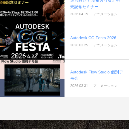
造形解剖学 増補改訂版』発
建築ビジュアライゼーションMeetUp第8弾
Kviz特別セミナー「Studio Tim Fuが語る、
【動画配信】 Epic G
売記念セミナー
AIと建築デザインの未来」
Twinmotion 20
2026.04.15
アニメーション（セミナー＆ウェビナー）
ションのご紹介
2025.06.10
2025.12.18
2021.05.12
Autodesk CG Festa 2026
2026.03.25
アニメーション（セミナー＆ウェビナー）
Autodesk Flow Studio 個別デ
モ会
2026.03.31
アニメーション（セミナー＆ウェビナー）
Autodesk Fusion × Rhinoによる次世代デ
『MERCURY Entei Ryu造形作品集』発売
【動画】3ds Ma
『MERCURY Ent
ザインワークフロー
記念セミナーレポート 第一部：造形思想に
ライズ-プロダクト
記念セミナーレポート 
基づく作品制作の舞台裏
ータを有効活用しま
による作品添削指導
2026.03.12
2026.01.20
2021.04.30
2026.01.20