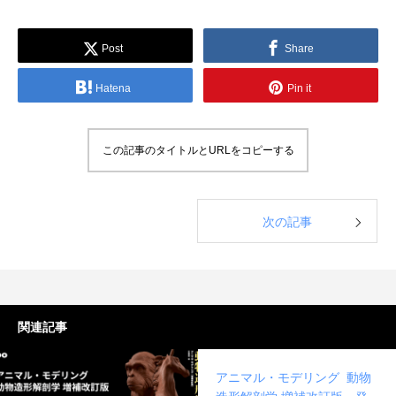
Post
Share
Hatena
Pin it
アニマル・モデリング 動物造形解剖学 増
東京ゲームショウ 2025 出展レポート
Autodesk CG Festa
『ARMORED CORE V
この記事のタイトルとURLをコピーする
補改訂版』発売記念セミナー
RUBICON』メイキ
制作ワークフローセ
2026.04.15
2025.10.20
2026.03.25
2024.04.24
次の記事
関連記事
アニマル・モデリング 動物