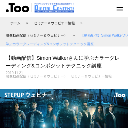
»
»
ホーム
セミナー＆ウェビナー情報
»
映像動画配信（セミナー＆ウェビナー）
【動画配信】Simon Walker
学ぶカラーグレーディング&コンポジットテクニック講座
アニメーション（レポート）
アニメーション制作
アニメーション制作（現場事例）
映像動画配信（レポート）
映像制作・動画配信
【動画配信】Simon Walkerさんに学ぶカラーグレ
ーディング&コンポジットテクニック講座
2019.11.21
映像動画配信（セミナー＆ウェビナー）
セミナー＆ウェビナー情報
アニマル・モデリング 動物造形解剖学 増
あにつく2025レポート | オレンジ リクル
[外部事例]「泣きたい私は猫をかぶる」監
Autodesk CG Festa
あにつく2025レポー
[外部事例]「ペンギ