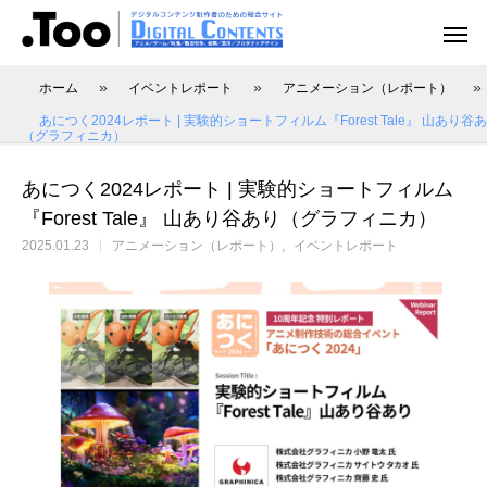
»
»
»
ホーム
イベントレポート
アニメーション（レポート）
あにつく2024レポート | 実験的ショートフィルム『Forest Tale』 山あり谷
（グラフィニカ）
あにつく2024レポート | 実験的ショートフィルム
アニメーション（レポート）
アニメーション制作
アニメーション制作（現場事例）
映像動画配信（レポート）
映像制作・動画配信
『Forest Tale』 山あり谷あり（グラフィニカ）
2025.01.23
アニメーション（レポート）
イベントレポート
アニマル・モデリング 動物造形解剖学 増
あにつく2025レポート | オレンジ リクル
[外部事例]「泣きたい私は猫をかぶる」監
Autodesk CG Festa
あにつく2025レポー
[外部事例]「ペンギ