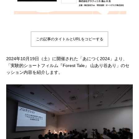
補改訂版』発売記念セミナー
ート講演会 〜就職をめざすあなたに届け
督ふたりが語る、誕生秘話とネコ表現のこ
ニメ『星の子どもと
ジオコロリド初とな
る、”エフェクト表現”最前線～
だわり【インタビュー】
た企画と世界観のつ
た、“デジタル作画”
2026.04.15
2026.01.26
2020.06.18
2026.03.25
2026.01.21
2018.08.17
ェ門）
この記事のタイトルとURLをコピーする
2024年10月19日（土）に開催された「あにつく2024」より、
「実験的ショートフィルム『Forest Tale』 山あり谷あり」のセ
ッション内容を紹介します。
アニマル・モデリング 動物造形解剖学 増
【イベントレポート】『機動戦士ガンダム
[外部事例]「泣きたい私は猫をかぶる」監
Autodesk CG Festa
【イベントレポート
[外部事例]「ペンギ
補改訂版』発売記念セミナー
閃光のハサウェイ キルケーの魔女』 重厚
督ふたりが語る、誕生秘話とネコ表現のこ
ー30年の歩みと新た
ジオコロリド初とな
な映像表現を支えた3DCG制作の舞台裏 –
だわり【インタビュー】
Autodesk CG Fe
た、“デジタル作画”
2026.04.15
2026.07.14
2020.06.18
2026.03.25
2026.07.13
2018.08.17
Autodesk CG Festa 2026
バーコネクトツー）