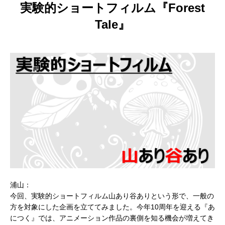
実験的ショートフィルム『Forest
Tale』
アニメーションによるリッチコンテンツで
KeyShot Webを
差別化を！ Character Creator/Mayaとの連
単EC活用！ – ア
携 – アパレル業界DXセミナーPart3「3Dで
Part2「3Dで実現
2022.03.20
2022.03.20
実現できる未来」
浦山：
今回、実験的ショートフィルム山あり谷ありという形で、一般の
方を対象にした企画を立ててみました。今年10周年を迎える『あ
につく』では、アニメーション作品の裏側を知る機会が増えてき