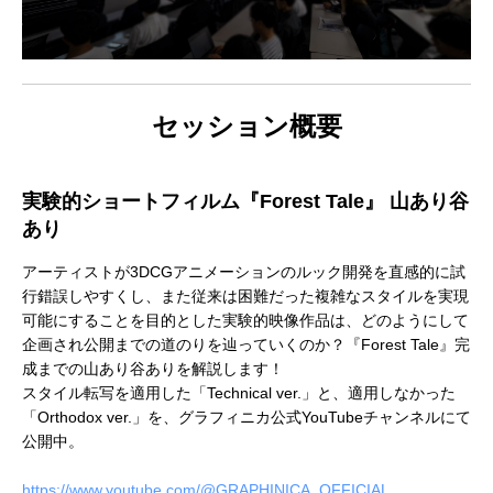
セッション概要
アニマル・モデリング 動物造形解剖学 増
東京ゲームショウ 2025 出展レポート
Autodesk CG Festa
『ARMORED CORE V
補改訂版』発売記念セミナー
RUBICON』メイキ
実験的ショートフィルム『Forest Tale』 山あり谷
制作ワークフローセ
あり
2026.04.15
2025.10.20
2026.03.25
2024.04.24
アーティストが3DCGアニメーションのルック開発を直感的に試
行錯誤しやすくし、また従来は困難だった複雑なスタイルを実現
可能にすることを目的とした実験的映像作品は、どのようにして
企画され公開までの道のりを辿っていくのか？『Forest Tale』完
成までの山あり谷ありを解説します！
スタイル転写を適用した「Technical ver.」と、適用しなかった
「Orthodox ver.」を、グラフィニカ公式YouTubeチャンネルにて
公開中。
https://www.youtube.com/@GRAPHINICA_OFFICIAL