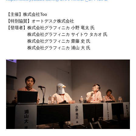
建築ビジュアライゼーションMeetUp第8弾
Kviz特別セミナー「Studio Tim Fuが語る、
【動画配信】 Epic G
AIと建築デザインの未来」
Twinmotion 20
【主催】株式会社Too
ションのご紹介
2025.06.10
2025.12.18
2021.05.12
【特別協賛】オートデスク株式会社
【登壇者】株式会社グラフィニカ 小野 竜太 氏
株式会社グラフィニカ サイトウ タカオ 氏
株式会社グラフィニカ 齋藤 史 氏
株式会社グラフィニカ 浦山 大 氏
Autodesk Fusion × Rhinoによる次世代デ
『MERCURY Entei Ryu造形作品集』発売
【動画】3ds Ma
『MERCURY Ent
ザインワークフロー
記念セミナーレポート 第一部：造形思想に
ライズ-プロダクト
記念セミナーレポート 
基づく作品制作の舞台裏
ータを有効活用しま
による作品添削指導
2026.03.12
2026.01.20
2021.04.30
2026.01.20