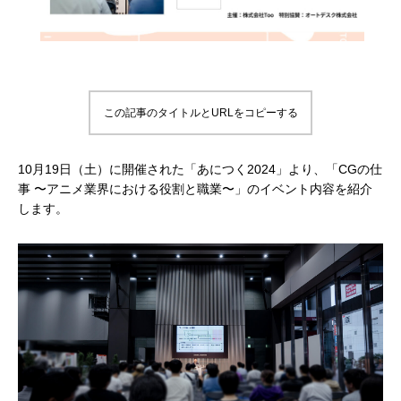
補改訂版』発売記念セミナー
ート講演会 〜就職をめざすあなたに届け
督ふたりが語る、誕生秘話とネコ表現のこ
ニメ『星の子どもと
ジオコロリド初とな
る、”エフェクト表現”最前線～
だわり【インタビュー】
た企画と世界観のつ
た、“デジタル作画”
2026.04.15
2026.01.26
2020.06.18
2026.03.25
2026.01.21
2018.08.17
ェ門）
この記事のタイトルとURLをコピーする
10月19日（土）に開催された「あにつく2024」より、「CGの仕
事 〜アニメ業界における役割と職業〜」のイベント内容を紹介
します。
アニマル・モデリング 動物造形解剖学 増
【イベントレポート】『機動戦士ガンダム
[外部事例]「泣きたい私は猫をかぶる」監
Autodesk CG Festa
【イベントレポート
[外部事例]「ペンギ
補改訂版』発売記念セミナー
閃光のハサウェイ キルケーの魔女』 重厚
督ふたりが語る、誕生秘話とネコ表現のこ
ー30年の歩みと新た
ジオコロリド初とな
な映像表現を支えた3DCG制作の舞台裏 –
だわり【インタビュー】
Autodesk CG Fe
た、“デジタル作画”
2026.04.15
2026.07.14
2020.06.18
2026.03.25
2026.07.13
2018.08.17
Autodesk CG Festa 2026
バーコネクトツー）