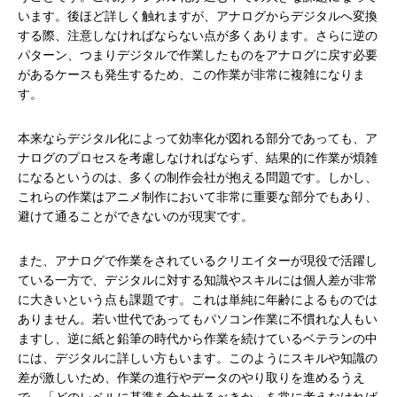
います。後ほど詳しく触れますが、アナログからデジタルへ変換
する際、注意しなければならない点が多くあります。さらに逆の
パターン、つまりデジタルで作業したものをアナログに戻す必要
があるケースも発生するため、この作業が非常に複雑になりま
す。
本来ならデジタル化によって効率化が図れる部分であっても、ア
ナログのプロセスを考慮しなければならず、結果的に作業が煩雑
になるというのは、多くの制作会社が抱える問題です。しかし、
これらの作業はアニメ制作において非常に重要な部分でもあり、
避けて通ることができないのが現実です。
また、アナログで作業をされているクリエイターが現役で活躍し
ている一方で、デジタルに対する知識やスキルには個人差が非常
に大きいという点も課題です。これは単純に年齢によるものでは
ありません。若い世代であってもパソコン作業に不慣れな人もい
ますし、逆に紙と鉛筆の時代から作業を続けているベテランの中
には、デジタルに詳しい方もいます。このようにスキルや知識の
差が激しいため、作業の進行やデータのやり取りを進めるうえ
で、「どのレベルに基準を合わせるべきか」を常に考えなければ