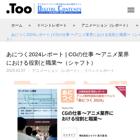
»
»
»
ホーム
イベントレポート
アニメーション（レポート）
あにつく2024レポート | CGの仕事 〜アニメ業界における役割と職業〜（シ
ト）
あにつく2024レポート | CGの仕事 〜アニメ業界
アニメーション（レポート）
アニメーション制作
アニメーション制作（現場事例）
映像動画配信（レポート）
映像制作・動画配信
における役割と職業〜（シャフト）
2025.01.07
アニメーション（レポート）
イベントレポート
アニマル・モデリング 動物造形解剖学 増
あにつく2025レポート | オレンジ リクル
[外部事例]「泣きたい私は猫をかぶる」監
Autodesk CG Festa
あにつく2025レポー
[外部事例]「ペンギ