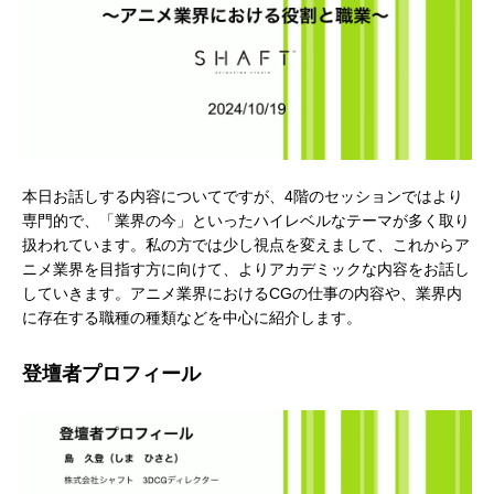
アニメーションによるリッチコンテンツで
KeyShot Webを
本日お話しする内容についてですが、4階のセッションではより
専門的で、「業界の今」といったハイレベルなテーマが多く取り
差別化を！ Character Creator/Mayaとの連
単EC活用！ – ア
扱われています。私の方では少し視点を変えまして、これからア
携 – アパレル業界DXセミナーPart3「3Dで
Part2「3Dで実現
2022.03.20
2022.03.20
ニメ業界を目指す方に向けて、よりアカデミックな内容をお話し
実現できる未来」
していきます。アニメ業界におけるCGの仕事の内容や、業界内
に存在する職種の種類などを中心に紹介します。
登壇者プロフィール