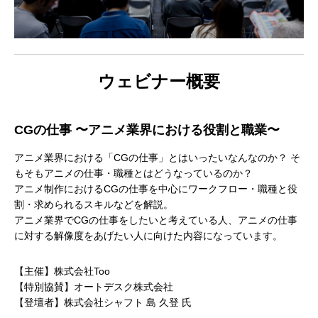
ウェビナー概要
アニマル・モデリング 動物造形解剖学 増
東京ゲームショウ 2025 出展レポート
Autodesk CG Festa
『ARMORED CORE V
補改訂版』発売記念セミナー
RUBICON』メイキ
CGの仕事 〜アニメ業界における役割と職業〜
制作ワークフローセ
2026.04.15
2025.10.20
2026.03.25
2024.04.24
アニメ業界における「CGの仕事」とはいったいなんなのか？ そ
もそもアニメの仕事・職種とはどうなっているのか？
アニメ制作におけるCGの仕事を中心にワークフロー・職種と役
割・求められるスキルなどを解説。
アニメ業界でCGの仕事をしたいと考えている人、アニメの仕事
に対する解像度をあげたい人に向けた内容になっています。
【主催】株式会社Too
【特別協賛】オートデスク株式会社
【登壇者】株式会社シャフト 島 久登 氏