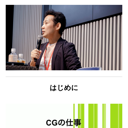
建築ビジュアライゼーションMeetUp第8弾
Kviz特別セミナー「Studio Tim Fuが語る、
【動画配信】 Epic G
AIと建築デザインの未来」
Twinmotion 20
ションのご紹介
2025.06.10
2025.12.18
2021.05.12
はじめに
Autodesk Fusion × Rhinoによる次世代デ
『MERCURY Entei Ryu造形作品集』発売
【動画】3ds Ma
『MERCURY Ent
ザインワークフロー
記念セミナーレポート 第一部：造形思想に
ライズ-プロダクト
記念セミナーレポート 
基づく作品制作の舞台裏
ータを有効活用しま
による作品添削指導
2026.03.12
2026.01.20
2021.04.30
2026.01.20