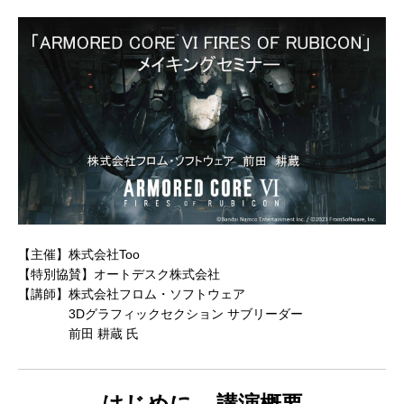
アニマル・モデリング 動物造形解剖学 増
東京ゲームショウ 2025 出展レポート
Autodesk CG Festa
『ARMORED CORE V
補改訂版』発売記念セミナー
RUBICON』メイキ
制作ワークフローセ
2026.04.15
2025.10.20
2026.03.25
2024.04.24
【主催】株式会社Too
【特別協賛】オートデスク株式会社
【講師】株式会社フロム・ソフトウェア
3Dグラフィックセクション サブリーダー
前田 耕蔵 氏
はじめに – 講演概要