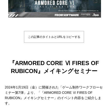
補改訂版』発売記念セミナー
ート講演会 〜就職をめざすあなたに届け
督ふたりが語る、誕生秘話とネコ表現のこ
ニメ『星の子どもと
ジオコロリド初とな
る、”エフェクト表現”最前線～
だわり【インタビュー】
た企画と世界観のつ
た、“デジタル作画”
2026.04.15
2026.01.26
2020.06.18
2026.03.25
2026.01.21
2018.08.17
ェ門）
この記事のタイトルとURLをコピーする
『ARMORED CORE Ⅵ FIRES OF
アニマル・モデリング 動物造形解剖学 増
【イベントレポート】『機動戦士ガンダム
[外部事例]「泣きたい私は猫をかぶる」監
Autodesk CG Festa
【イベントレポート
[外部事例]「ペンギ
RUBICON』メイキングセミナー
補改訂版』発売記念セミナー
閃光のハサウェイ キルケーの魔女』 重厚
督ふたりが語る、誕生秘話とネコ表現のこ
ー30年の歩みと新た
ジオコロリド初とな
な映像表現を支えた3DCG制作の舞台裏 –
だわり【インタビュー】
Autodesk CG Fe
た、“デジタル作画”
2026.04.15
2026.07.14
2020.06.18
2026.03.25
2026.07.13
2018.08.17
2024年1月19日（金）に開催された「ゲーム制作ワークフローセ
Autodesk CG Festa 2026
バーコネクトツー）
ミナー第7弾」より、「『ARMORED CORE Ⅵ FIRES OF
RUBICON』メイキングセミナー」のイベント内容をご紹介しま
す。