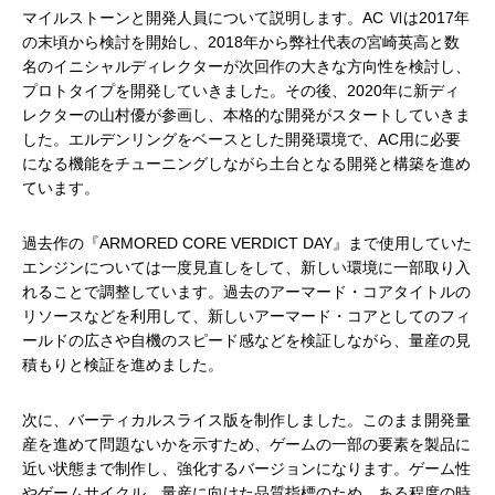
マイルストーンと開発人員について説明します。AC Ⅵは2017年
の末頃から検討を開始し、2018年から弊社代表の宮崎英高と数
名のイニシャルディレクターが次回作の大きな方向性を検討し、
プロトタイプを開発していきました。その後、2020年に新ディ
レクターの山村優が参画し、本格的な開発がスタートしていきま
した。エルデンリングをベースとした開発環境で、AC用に必要
になる機能をチューニングしながら土台となる開発と構築を進め
ています。
過去作の『ARMORED CORE VERDICT DAY』まで使用していた
エンジンについては一度見直しをして、新しい環境に一部取り入
れることで調整しています。過去のアーマード・コアタイトルの
リソースなどを利用して、新しいアーマード・コアとしてのフィ
ールドの広さや自機のスピード感などを検証しながら、量産の見
積もりと検証を進めました。
次に、バーティカルスライス版を制作しました。このまま開発量
産を進めて問題ないかを示すため、ゲームの一部の要素を製品に
近い状態まで制作し、強化するバージョンになります。ゲーム性
やゲームサイクル、量産に向けた品質指標のため、ある程度の時