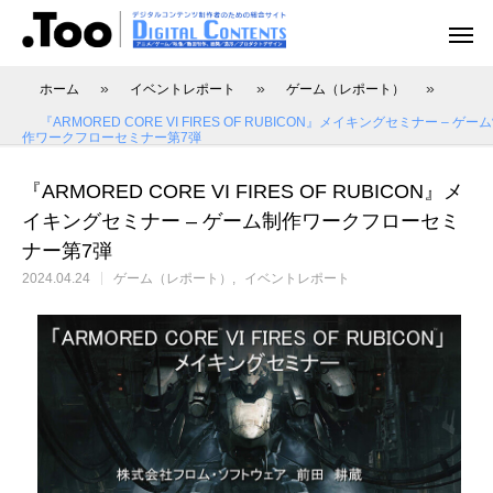
»
»
»
ホーム
イベントレポート
ゲーム（レポート）
『ARMORED CORE VI FIRES OF RUBICON』メイキングセミナー – ゲー
作ワークフローセミナー第7弾
『ARMORED CORE VI FIRES OF RUBICON』メ
アニメーション（レポート）
アニメーション制作
アニメーション制作（現場事例）
映像動画配信（レポート）
映像制作・動画配信
イキングセミナー – ゲーム制作ワークフローセミ
ナー第7弾
2024.04.24
ゲーム（レポート）
イベントレポート
アニマル・モデリング 動物造形解剖学 増
あにつく2025レポート | オレンジ リクル
[外部事例]「泣きたい私は猫をかぶる」監
Autodesk CG Festa
あにつく2025レポー
[外部事例]「ペンギ