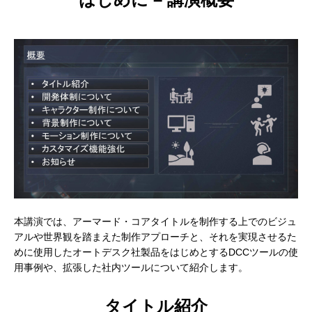
建築ビジュアライゼーションMeetUp第8弾
Kviz特別セミナー「Studio Tim Fuが語る、
【動画配信】 Epic G
AIと建築デザインの未来」
Twinmotion 20
ションのご紹介
2025.06.10
2025.12.18
2021.05.12
Autodesk Fusion × Rhinoによる次世代デ
『MERCURY Entei Ryu造形作品集』発売
【動画】3ds Ma
『MERCURY Ent
本講演では、アーマード・コアタイトルを制作する上でのビジュ
アルや世界観を踏まえた制作アプローチと、それを実現させるた
ザインワークフロー
記念セミナーレポート 第一部：造形思想に
ライズ-プロダクト
記念セミナーレポート 
めに使用したオートデスク社製品をはじめとするDCCツールの使
基づく作品制作の舞台裏
ータを有効活用しま
による作品添削指導
2026.03.12
2026.01.20
2021.04.30
2026.01.20
用事例や、拡張した社内ツールについて紹介します。
タイトル紹介