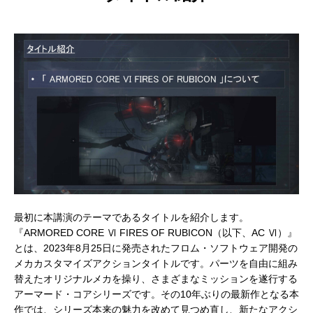
アニメーションによるリッチコンテンツで
KeyShot Webを
差別化を！ Character Creator/Mayaとの連
単EC活用！ – ア
携 – アパレル業界DXセミナーPart3「3Dで
Part2「3Dで実現
2022.03.20
2022.03.20
実現できる未来」
最初に本講演のテーマであるタイトルを紹介します。
『ARMORED CORE Ⅵ FIRES OF RUBICON（以下、AC Ⅵ）』
とは、2023年8月25日に発売されたフロム・ソフトウェア開発の
メカカスタマイズアクションタイトルです。パーツを自由に組み
替えたオリジナルメカを操り、さまざまなミッションを遂行する
アーマード・コアシリーズです。その10年ぶりの最新作となる本
作では、シリーズ本来の魅力を改めて見つめ直し、新たなアクシ